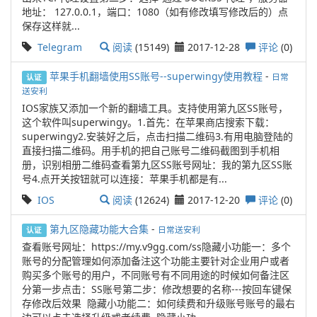
地址： 127.0.0.1，端口：1080（如有修改填写修改后的）点
保存这样就...
Telegram
阅读
(15149)
2017-12-28
评论
(0)
苹果手机翻墙使用SS账号--superwingy使用教程
-
日常
认证
送安利
IOS家族又添加一个新的翻墙工具。支持使用第九区SS账号，
这个软件叫superwingy。1.首先：在苹果商店搜索下载：
superwingy2.安装好之后，点击扫描二维码3.有用电脑登陆的
直接扫描二维码。用手机的把自己账号二维码截图到手机相
册，识别相册二维码查看第九区SS账号网址：我的第九区SS账
号4.点开关按钮就可以连接：苹果手机都是有...
IOS
阅读
(12624)
2017-12-20
评论
(0)
第九区隐藏功能大合集
-
日常送安利
认证
查看账号网址：https://my.v9gg.com/ss隐藏小功能一：多个
账号的分配管理如何添加备注这个功能主要针对企业用户或者
购买多个账号的用户，不同账号有不同用途的时候如何备注区
分第一步点击：SS账号第二步：修改想要的名称---按回车键保
存修改后效果 隐藏小功能二：如何续费和升级账号账号的最右