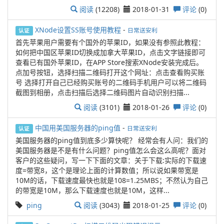
阅读
(12208)
2018-01-31
评论
(0)
XNode设置SS账号使用教程
-
日常送安利
认证
首先苹果用户需要有个国外的苹果ID，如果没有参照此教程：
如何把中国区苹果ID切换成加拿大苹果ID，点击文字链接即可
查看已有国外苹果ID，在APP Store搜索XNode安装完成后。
点加号按钮，选择扫描二维码打开这个网址：点击查看购买账
号 选择打开自己已经购买账号的二维码手机用户可以将二维码
截图到相册，点击扫描后选择二维码图片自动识别扫描...
阅读
(3101)
2018-01-26
评论
(0)
中国用美国服务器的ping值
-
日常送安利
认证
美国服务器的ping值到底多少算快呢？ 经常会有人问：我们的
美国服务器是不是有什么问题？ping值怎么会这么高呢？面对
客户的这些疑问，写一下下面的文章：关于下载:实际的下载速
度=带宽8，这个是理论上面的计算数值；所以说如果带宽是
10M的话，下载速度最快也就是108=1.25MBS；不然认为自己
的带宽是10M，那么下载速度也就是10M，这样...
ping
阅读
(3043)
2018-01-25
评论
(0)