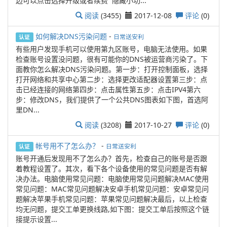
边可以点击选择升级或者续费 隐藏小功...
阅读
(3455)
2017-12-08
评论
(0)
如何解决DNS污染问题
-
日常送安利
认证
有些用户发现手机可以使用第九区账号，电脑无法使用。如果
检查账号设置没问题，很有可能你的DNS被运营商污染了。下
面教你怎么解决DNS污染问题。第一步：打开控制面板，选择
打开网络和共享中心第二步：选择更改适配器设置第三步：点
击已经连接的网络第四步：点击属性第五步：点击IPV4第六
步：修改DNS，我们提供了一个公共DNS图表如下图，首选阿
里DN...
阅读
(3208)
2017-10-27
评论
(0)
帐号用不了怎么办？
-
日常送安利
认证
账号开通后发现用不了怎么办？首先，检查自己的账号是否跟
着教程设置了。其次，看下各个设备使用的常见问题是否有解
决办法。电脑使用常见问题：电脑使用常见问题解决MAC使用
常见问题：MAC常见问题解决安卓手机常见问题：安卓常见问
题解决苹果手机常见问题：苹果常见问题解决最后，以上检查
均无问题，提交工单更换线路,如下图：提交工单后按照这个链
接提示设置...