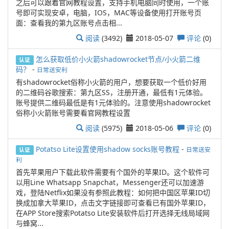
之后可以跟着官网教程设置，支持手机电脑同时使用，一个账
号即可实现安卓，电脑，IOS，MAC等设备使用打开账号页
面：查看我的第九区账号点击相...
阅读
(3492)
2018-05-07
评论
(0)
怎么获取低价小火箭shadowrocket节点/小火箭二维
认证
码？
-
日常送安利
有shadowrocket俗称小火箭的用户，想要获取一个低价好用
的二维码谷歌搜索：第九区SS，注册开通，最低有1元体验。
账号提供二维码最低是有1元体验的。注意使用shadowrocket
俗称小火箭账号需要看官网教程设置
阅读
(5975)
2018-05-06
评论
(0)
Potatso Lite设置使用shadow socks账号教程
-
日常送安
认证
利
首先苹果用户下载此软件需要有个国外的苹果ID。这个软件可
以用Line Whatsapp Snapchat，Messenger还可以加速游
戏，登陆Netflix如果没有参照此教程：如何把中国区苹果ID切
换成加拿大苹果ID，点击文字链接即可查看已有国外苹果ID，
在APP Store搜索Potatso Lite安装软件后打开选择无线局域网
与蜂窝...