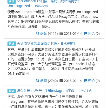
SsrConnectPro扫描二维码出现错误提示：
认证
Unrecognized
-
日常送安利
使用SsrConnectPro设置SS账号出现错误提示Unrecognized
如下图怎么办？解决方法：点Add Proxy第二步：点add new
第三步：把购买的SS账号信息对应复制输入软件：查看我的账
号点save后，连接即可使用。
阅读
(4111)
2018-01-14
评论
(0)
火狐浏览器怎么设置走代理
-
日常送安利
认证
有些用户说为什么我IE浏览器和谷歌浏览器都可以打开外网，
火狐浏览器不可以？大部分火狐浏览器没有设置走代理是打不
开的，设置步骤如下：第一步：点浏览器设置---》选项---》打
开代理设置第二步：点手动代理配置 第三步：socks主机输
入：127.0.0.1，端口输入：1080.并且点使用socksv5代理
DNS.确定即可。
阅读
(2740)
2018-01-14
评论
(0)
怎么注册ins账号--注册instagram步骤
-
日常送安利
认证
很多小伙伴用第九区SS账号的一个主要用途就是玩
instagram，有些萌新是从来没用过这个软件的。给大家讲解
下详细的注册使用步骤。第一步：要在第九区官网开通一个账