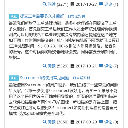
阅读
(3271)
2017-10-27
评论
(1)
提交工单后要多久才能好
-
日常送安利
认证
最近我们新增了工单处理功能。很多小伙伴都在问提交了工单
多久能好。首先提交工单后我们工作人员会审核处理帮你换到
测试可以用的线路工单处理完成会有站内消息提醒在这个地方
如下图工作时间内提交的工单1小时左右刷新下网页就可以看到
(工单处理时间：9：00-23：00)收到站内消息提醒后，检查你
的账号。这个时候你的服务器地址会变，同样需要去刷新网页
根据...
阅读
(5329)
2017-10-21
评论
(7)
Ssrconnect的使用常见问题
-
日常送安利
认证
最近使用Ssrconnect的用户很多，我们总结了一些常见的问题
给大家。1.第一次使用Ssrconnect很好用，再买一个账号不能
用了这个是因为没有正确使用导致的。新买的账号需要扫描进
去软件扫描后会有两个小飞机图标，新扫描的是在最上面，把
它点成红色才可以使用2.Ssrconnect如何把代理模式设置全局
模式 选择global模式是全局代...
阅读
(3860)
2017-09-29
评论
(0)