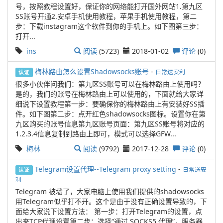
号，按照教程设置好，保证你的网络能打开国外网站1.第九区
SS账号开通2.安卓手机使用教程，苹果手机使用教程，第二
步：下载instagram这个软件到你的手机上。如下图第三步：
打开...
ins
阅读
(5723)
2018-01-02
评论
(0)
梅林路由怎么设置Shadowsocks账号
-
日常送安利
认证
很多小伙伴问我们：第九区SS账号可以在梅林路由上使用吗？
是的，我们的账号在梅林路由上可以使用的，下面就给大家详
细说下设置教程第一步：要确保你的梅林路由上有安装好SS插
件。如下图第二步：点开红色shadowsocks图标。设置你在第
九区购买的账号信息第九区账号页面：第九区SS账号将对应的
1.2.3.4信息复制到路由上即可，模式可以选择GFW...
梅林
阅读
(9792)
2017-12-28
评论
(0)
Telegram设置代理--Telegram proxy setting
-
日常送安
认证
利
Telegram 被墙了，大家电脑上使用我们提供的shadowsocks
用Telegram似乎打不开。这个是由于没有正确设置导致的，下
面给大家说下设置方法： 第一步：打开Telegram的设置，点
出来TCP代理设置第二步：选择“通过 SOCKS5 代理”，服务器