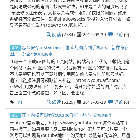
注册表。这样的情况大多出现在网吧或者公司的电脑上，如果
是网吧或公司的电脑，找网管解决。如果是个人的电脑出现了
“无法修改注册表”，大多是杀毒软件限制了权限的问题。如果
系统装有杀毒软件，就把shadowsocks.影梭列入信任列表。如
果还是不能启动shadowsocks.影梭打...
阅读
(2784)
2019-08-29
评论
(0)
怎么保存Instagram上喜欢的图片到手机ins上怎样保存
认证
图片
-
那些不该知道的事
介绍一个下载ins图片的工具网站，网站名字：优兔下载使用这
个网站下载ins图片的优点：只要你有ins图片的链接，贴进去
不需要翻强也可以下载注册使用网站前需要先注册账号就好。
通过此链接注册可领取新人礼包：https://youtuaff.com?
r=Wv使用方法如下：1.打开ins，当刷到你希望的图片时，点
击上面三个点的按钮，如下图：会出现...
ins
阅读
(5225)
2018-05-28
评论
(0)
在国内如何观看Youtube教程
-
那些不该知道的事
认证
Youtube官网地址：https://www.youtube.com这个网站在中
国被墙了，如果想要官网需要翻qiang在第九区可以购买一个
账号可以实现看Youtube地址：购买地址最低有1元体验。开通