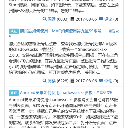
Store搜索：网际飞梭，如下图所示：下载安装后，点击左上角
扫描已经购买账号的二维码。您的二维码...
阅读
(6003)
2017-08-06
评论
(0)
购买后如何使用，MAC如何使用第九区SS账号
-
日常送安
认证
利
购买合适的套餐账号后点击：查看我已购买账号找到Mac版本
的shadowsocks下载链接：下载第一个ShadowsocksX-
2.6.3。安装完成后可看到对应软件图标单击图标，可在右上角
看到小飞机的图标：在第九区账号页面，点出账号二维码点出
小飞机的扫描屏幕二维码扫描后点击确定即可使用。 注意：电
脑顶部的小飞机图标。打开时颜色为黑色，关闭小...
阅读
(6228)
2017-08-06
评论
(0)
Android安卓如何使用shadowsocks影梭
-
日常送安利
认证
Android安卓如何使用shadowsocks影梭购买会自动跳转SS账
号列表页面，如果没有点击已开通国际网络账号网址：点击查
看账号第一步：根据自己手机的安卓系统版本下载相应的客户
端：一定要安装到手机，不能安装到SD卡！如果遇到无法下载
的情况。联系客服给你发安装包第二步：打开账号页面：点击