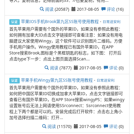
导入，复制信息，记得前面的SS：//也要复制，有用...
阅读
(20587)
2017-08-05
评论
(16)
苹果IOS手机Brook第九区SS账号使用教程
-
日常送安利
认证
首先苹果用户需要有个国外的苹果ID，如果没有参照此教程：
如何拥有加拿大ID点击文字链接即可查看注意：如果没有用电
脑建议大家使用Wingy，这个软件可以识别图片二维码。方便
手机用户操作。Wingy使用教程已有国外苹果ID，在APP
Store搜索Brook,图标是个黑框钥匙的标志，如下图： 打开后
点击type下一步：点出上图页面选择Scan...
阅读
(7877)
2017-08-05
评论
(0)
苹果手机Wingy第九区SS账号使用教程
-
日常送安利
认证
首先苹果用户需要有个国外的苹果ID，如果没有参照此教程：
如何把中国区苹果ID切换成加拿大苹果ID，点击文字链接即可
查看已有国外苹果ID，在APP Store搜索wingyPS：如果wingy
设置账号后无法上网请使用SSrconnect：Ssrconnect使用教
程上下两个都是可以的。安装完成后打开软件：点击右上角小
加号选择扫描二维码：打开...
阅读
(11570)
2017-08-05
评论
(0)