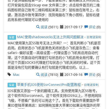
以下是详细教程第一步：下载安装软件，要用解压文件的形式
打开安装包双击SScap exe 文件第二步：点击软件首页的二维
码图标把自己账号二维码框起来第三步：鼠标放在账号上，右
键，激活选中账号第四步：找到电脑右下角小图标，鼠标右键
启用系统代理就可以使用的
阅读
(5611)
2017-09-17
评论
(0)
MAC使用shadowsocks无法上外网问题解决
-
日常送安利
认证
MAC使用第九区SS账号无法上外网？一：首先判断小飞机是否
启用。启用状态小飞机是黑色关闭状态小飞机是灰色二：查看
safari--偏好设置---高级设置---代理设置小飞机有启用自动代
理，这个页面自动代理是打勾状态的小飞机启用全局代理，打
开这个页面SOCKS代理是打勾状态小飞机关闭的时候，这个页
面是没有打勾的要确认有打勾就是代理成功的。以上...
Mac
阅读
(7810)
2017-09-16
评论
(0)
苹果手机IOS使用SsrConnectPro配置教程
-
日常送安利
认证
IOS家族又添加一个新的翻墙工具。支持使用第九区SS账号，
这个软件叫Ssrconnect。这个软件支持IOS9以上，不想用网际
飞梭，不想看广告的可以用这个了。首先下载软件需要国外苹
果ID登陆苹果商店：如何拥有加拿大苹果ID如果没有国外的苹