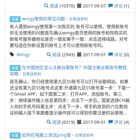
阅读
(10370)
2017-09-07
评论
(1)
wingy使用的常见问题
-
日常送安利
认证
有人遇到wingy使用第一次购买的 账号可以使用，使用新账号
却无法使用的问题首先确认wingy首页使用的账号和你购买的
新账号服务器地址是否一致如果不一致：点击选择线路。对号
要勾选在你新设置的账号上才可以使用新账号的。
Wingy
阅读
(2943)
2017-09-01
评论
(0)
在中国地区怎么注册谷歌账号？中国注册谷歌账号教程
认证
攻略
-
日常送安利
首先确认，你已经使用第九区SS账号可以打开谷歌网站。如果
还没有第九区SS账号点这里.开通第九区SS账号第一步：下载一
个Gmail APP，如下图第二步：打开APP，添加账号。第三
步：继续操作输入信息第四步：点击下一步后，国家选择CN输
入你的手机号码第五步：点击下一步，将手机收到的六位数验
证码输入接下来跟着提示操作就可以得到你要注册的谷歌账...
阅读
(6319)
2017-09-01
评论
(4)
如何在电脑上测试ping值
-
日常送安利
认证