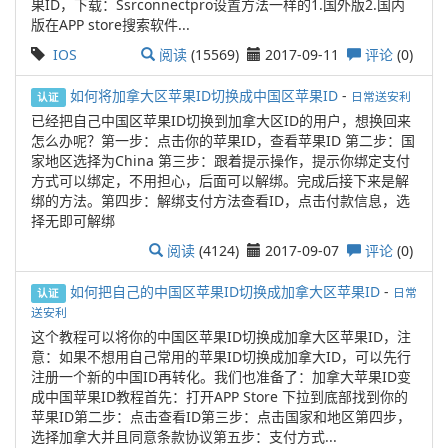
果ID，下载：Ssrconnectpro设置方法一样的1.国外版2.国内
版在APP store搜索软件...
IOS
阅读
(15569)
2017-09-11
评论
(0)
如何将加拿大区苹果ID切换成中国区苹果ID
-
日常送安利
认证
已经把自己中国区苹果ID切换到加拿大区ID的用户，想换回来
怎么办呢？第一步：点击你的苹果ID，查看苹果ID 第二步：国
家地区选择为China 第三步：跟着提示操作，提示你绑定支付
方式可以绑定，不用担心，后面可以解绑。完成后接下来是解
绑的方法。第四步：解绑支付方法查看ID，点击付款信息，选
择无即可解绑
阅读
(4124)
2017-09-07
评论
(0)
如何把自己的中国区苹果ID切换成加拿大区苹果ID
-
日常
认证
送安利
这个教程可以将你的中国区苹果ID切换成加拿大区苹果ID，注
意：如果不想用自己常用的苹果ID切换成加拿大ID，可以先行
注册一个新的中国ID再转化。我们也准备了：加拿大苹果ID变
成中国苹果ID教程首先：打开APP Store 下拉到底部找到你的
苹果ID第二步：点击查看ID第三步：点击国家和地区第四步，
选择加拿大并且同意条款协议第五步：支付方式...