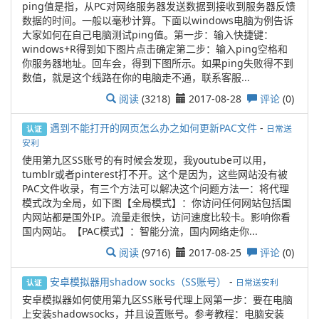
ping值是指，从PC对网络服务器发送数据到接收到服务器反馈
数据的时间。一般以毫秒计算。下面以windows电脑为例告诉
大家如何在自己电脑测试ping值。第一步：输入快捷键：
windows+R得到如下图片点击确定第二步：输入ping空格和
你服务器地址。回车会，得到下图所示。如果ping失败得不到
数值，就是这个线路在你的电脑走不通，联系客服...
阅读
(3218)
2017-08-28
评论
(0)
遇到不能打开的网页怎么办之如何更新PAC文件
-
日常送
认证
安利
使用第九区SS账号的有时候会发现，我youtube可以用，
tumblr或者pinterest打不开。这个是因为，这些网站没有被
PAC文件收录，有三个方法可以解决这个问题方法一：将代理
模式改为全局，如下图【全局模式】：你访问任何网站包括国
内网站都是国外IP。流量走很快，访问速度比较卡。影响你看
国内网站。【PAC模式】：智能分流，国内网络走你...
阅读
(9716)
2017-08-25
评论
(0)
安卓模拟器用shadow socks（SS账号）
-
日常送安利
认证
安卓模拟器如何使用第九区SS账号代理上网第一步：要在电脑
上安装shadowsocks，并且设置账号。参考教程：电脑安装