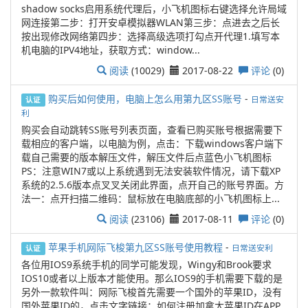
shadow socks启用系统代理后，小飞机图标右键选择允许局域
网连接第二步：打开安卓模拟器WLAN第三步：点进去之后长
按出现修改网络第四步：选择高级选项打勾点开代理1.填写本
机电脑的IPV4地址，获取方式：window...
阅读
(10029)
2017-08-22
评论
(0)
购买后如何使用，电脑上怎么用第九区SS账号
-
日常送安
认证
利
购买会自动跳转SS账号列表页面，查看已购买账号根据需要下
载相应的客户端，以电脑为例，点击：下载windows客户端下
载自己需要的版本解压文件，解压文件后点蓝色小飞机图标
PS：注意WIN7或以上系统遇到无法安装软件情况，请下载XP
系统的2.5.6版本点叉叉关闭此界面，点开自己的账号界面。方
法一：点开扫描二维码：鼠标放在电脑底部的小飞机图标上...
阅读
(23106)
2017-08-11
评论
(0)
苹果手机网际飞梭第九区SS账号使用教程
-
日常送安利
认证
各位用IOS9系统手机的同学可能发现，Wingy和Brook要求
IOS10或者以上版本才能使用。那么IOS9的手机需要下载的是
另外一款软件叫：网际飞梭首先需要一个国外的苹果ID，没有
国外苹果ID的，点击文字链接：如何注册加拿大苹果ID在APP